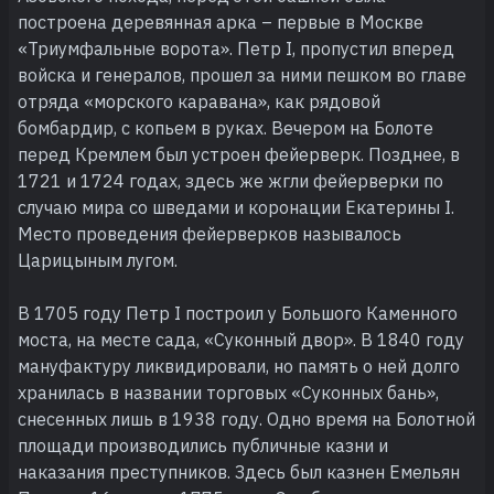
построена деревянная арка – первые в Москве
«Триумфальные ворота». Петр I, пропустил вперед
войска и генералов, прошел за ними пешком во главе
отряда «морского каравана», как рядовой
бомбардир, с копьем в руках. Вечером на Болоте
перед Кремлем был устроен фейерверк. Позднее, в
1721 и 1724 годах, здесь же жгли фейерверки по
случаю мира со шведами и коронации Екатерины I.
Место проведения фейерверков называлось
Царицыным лугом.
В 1705 году Петр I построил у Большого Каменного
моста, на месте сада, «Суконный двор». В 1840 году
мануфактуру ликвидировали, но память о ней долго
хранилась в названии торговых «Суконных бань»,
снесенных лишь в 1938 году. Одно время на Болотной
площади производились публичные казни и
наказания преступников. Здесь был казнен Емельян