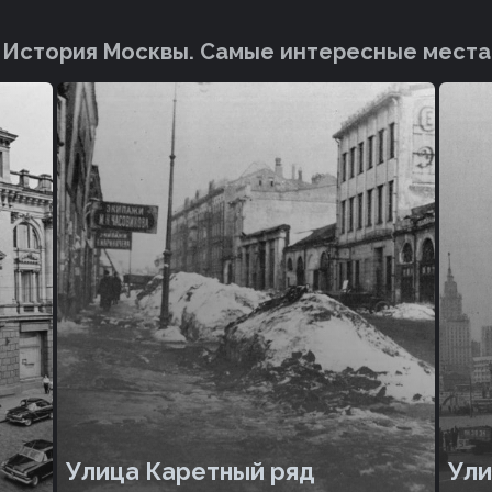
История Москвы. Cамые интересные места
Улица Каретный ряд
Ул