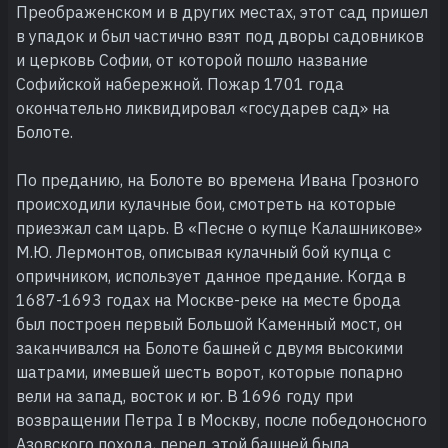
Преображенском и в других местах, этот сад пришел
в упадок и был частично взят под дворы садовников
и церковь Софии, от которой пошло название
Софийской набережной. Пожар 1701 года
окончательно ликвидировал «государев сад» на
Болоте.
По преданию, на Болоте во времена Ивана Грозного
происходили кулачные бои, смотреть на которые
приезжал сам царь. В «Песне о купце Калашникове»
М.Ю. Лермонтов, описывая кулачный бой купца с
опричником, использует данное предание. Когда в
1687-1693 годах на Москве-реке на месте брода
был построен первый Большой Каменный мост, он
заканчивался на Болоте башней с двумя высокими
шатрами, имевшей шесть ворот, которые попарно
вели на запад, восток и юг. В 1696 году при
возвращении Петра I в Москву, после победоносного
Азовского похода, перед этой башней была