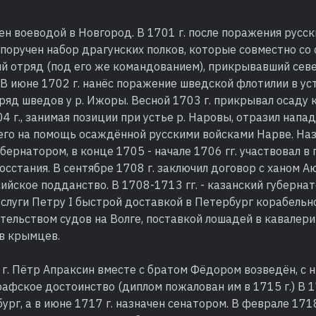
чен воеводой в Новгород. В 1701 г. после поражения русск
поручен набор драгунских полков, которые совместно со
ый отряд (под его же командованием), прикрывавший се
 В июне 1702 г. нанёс поражение шведской флотилии в уст
ряд шведов у р. Ижоры. Весной 1703 г. прикрывал осаду 
4 г., занимая позиции при устье р. Наровы, отразил нап
его на помощь осаждённой русскими войсками Нарве. На
бернатором, в конце 1705 - начале 1706 гг. участвовал в
осстания. В сентябре 1708 г. заключил договор с ханом А
ийское подданство. В 1708-1713 гг. - казанский губернат
луги Петру I быстрой доставкой в Петербург корабельно
тельством судов на Волге, поставкой лошадей в кавалер
в крымцев.
 г. Пётр Апраксин вместе с братом Фёдором возведён, с
рафское достоинство (диплом пожалован им в 1715 г.) В 1
ург, а в июне 1717 г. назначен сенатором. В феврале 1718