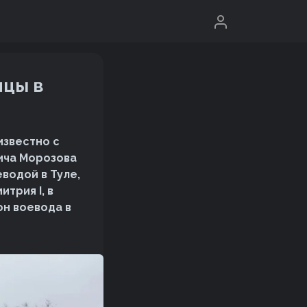
ицы в
известно с
вича Морозова
еводой в Туле,
итрия I, в
 он воевода в