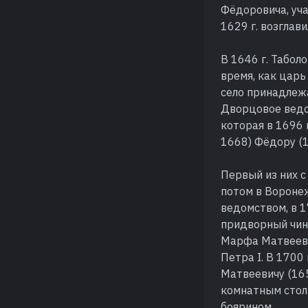
Фёдоровича, уча
1629 г. возглав
В 1646 г. Табол
время, как царь
село принадлежа
Дворцовое ведо
которая в 1696 
1668) Фёдору (1
Первый из них с
потом в Воронеж
ведомством, в 1
придворный чин 
Марфа Матвеевн
Петра I. В 1700
Матвеевичу (165
комнатным столь
боярином.