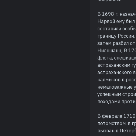
В 1698 г. назна
Нарвой ему был 
составили особ
границу России.
затем разбил от
Ниеншанц. В 170
флота, спешивш
астраханским гу
астраханского в
калмыков в росс
немаловажные ус
успешным строи
походами проти
В феврале 1710
потомством, в г
вызван в Петерб