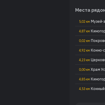
Места рядо
Музей-з
5,02 км
Киногор
4,87 км
Покровс
0,02 км
Конно-с
4,92 км
Церковь
4,23 км
Храм Ус
0,00 км
Киногор
4,85 км
Конный 
4,53 км