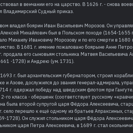
ствовал в венчании его на царство. В 1626 г. - снова воев
ил Владимирский Судный приказ.
овом владел боярин Иван Васильевич Морозов. Он управля
 Алексей Михайлович был в Польском походе (1654-1655 гг.
ло Михаилу Ивановичу Морозову и по его смерти в 1680 г
мство. В 1681 г. имение пожаловано боярыне Анне Петро
г. продала его сыновьям стольника Матвея Васильевича А
661 -1728) и Андрею (ум. 1731).
 1693 г. был архангельским губернатором, строил корабли
е и Азове, дослужился до звания генерал-адмирала, упр
714 г. одержал победу над шведским флотом при Гангуте
2-го класса - обершенк (соответствует русскому «кравчий
а была второй супругой царя Фёдора Алексеевича, стар
 г. село перешло к ещё одному из братьев Апраксиных, ста
9-1728). Он служил стольником царя Фёдора Алексеевича, 
ником царя Петра Алексеевича, в 1689 г. стал окольничи