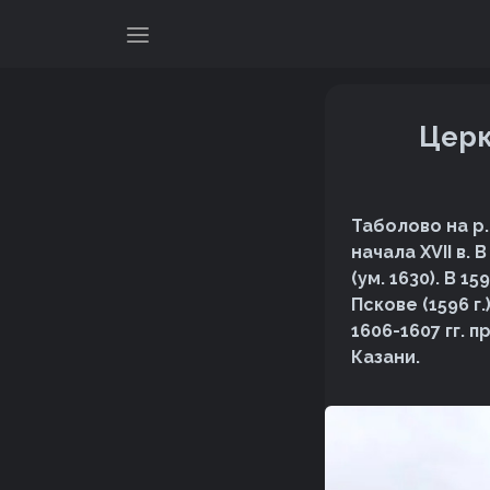
Церк
Таболово на р.
начала XVII в.
(ум. 1630). В 1
Пскове (1596 г.
1606-1607 гг. п
Казани.