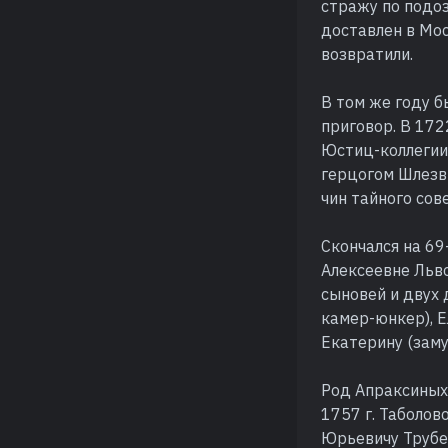
стражу по подоз
доставлен в Мос
возвратили.
В том же году 
приговор. В 172
Юстиц-коллегии.
герцогом Шлезв
чин тайного сов
Скончался на 69
Алексеевне Льво
сыновей и двух 
камер-юнкер), Е
Екатерину (заму
Род Апраксиных 
1757 г. Таболо
Юрьевичу Трубец