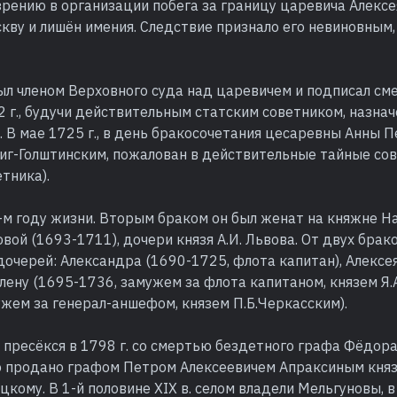
рению в организации побега за границу царевича Алексе
кву и лишён имения. Следствие признало его невиновным,
был членом Верховного суда над царевичем и подписал с
2 г., будучи действительным статским советником, назна
 В мае 1725 г., в день бракосочетания цесаревны Анны 
иг-Голштинским, пожалован в действительные тайные сов
етника).
-м году жизни. Вторым браком он был женат на княжне Н
вой (1693-1711), дочери князя А.И. Львова. От двух брак
дочерей: Александра (1690-1725, флота капитан), Алексея
лену (1695-1736, замужем за флота капитаном, князем Я.
жем за генерал-аншефом, князем П.Б.Черкасским).
пресёкся в 1798 г. со смертью бездетного графа Фёдора
во продано графом Петром Алексеевичем Апраксиным кн
кому. В 1-й половине XIX в. селом владели Мельгуновы, в