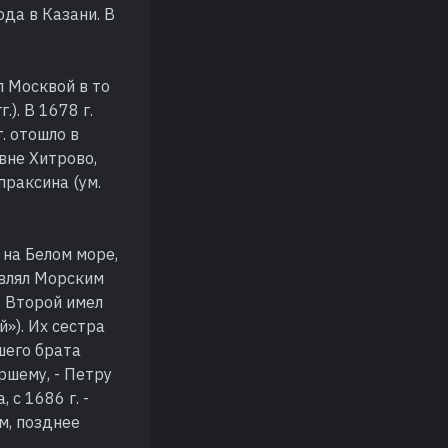
ода в Казани. В
л Москвой в то
). В 1678 г.
. отошло в
вне Хитрово,
праксина (ум.
 на Белом море,
авлял Морским
. Второй имел
»). Их сестра
шего брата
ршему, - Петру
с 1686 г. -
м, позднее