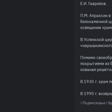
Е.И. Гаврилов.
П.М. Апраксин в
белокаменной ц
освящение храма
В Успенской цер
«нарышкинского
Помимо своеобр
покрытиями из 
кованая решётк
В 1930 г. храм 
В 1990 г. возв
Подмосковье
Х