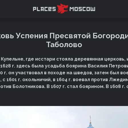
овь Успения Пресвятой Богород
Таболово
 Купельне, где исстари стояла деревянная церковь, 
 В 1628 г. здесь была усадьба боярина Василия Петро
590 г. он участвовал в походе на шведов, затем был во
), с 1601 г. окольничий, в 1604 г. воевал против Лжедим
ротив Болотникова. В 1607 г. стал боярином. В 1608 г.