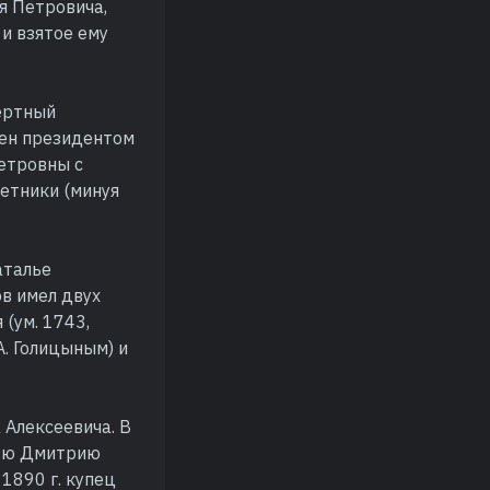
я Петровича,
 и взятое ему
мертный
чен президентом
Петровны с
етники (минуя
аталье
ов имел двух
 (ум. 1743,
А. Голицыным) и
 Алексеевича. В
язю Дмитрию
 1890 г. купец