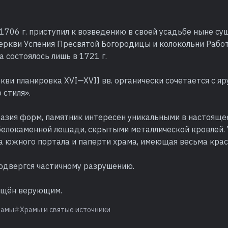
 1706 г. приступил к возведению в своей усадьбе ныне 
еркви Успения Пресвятой Богородицы и колокольни Работ
 состоялось лишь в 1721 г.
кви планировка XVI—XVII вв. органически сочетается с я
 стиля».
азия форм, памятник интересен уникальными в настояще
белокаменной лещади, скрытыми металлической кровлей.
а южного портала и паперти храма, имеющая весьма крас
подвергся частичному разрушению.
ращён верующим.
рамы
Храмы и святые источники