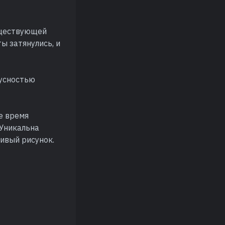
существующей
ы затянулись, и
русностью
е время
 Уникальна
ивый рисунок.