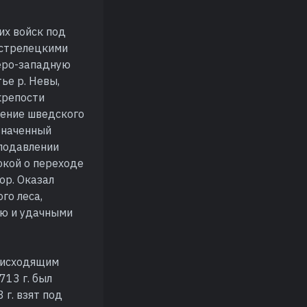
их войск под
 стрелецкими
веро-западную
ье р. Невы,
крепости
адение шведского
значенный
 подавлении
юкой о переходе
ор. Оказал
го леса,
ию и удачными
 нисходящим
713 г. был
 г. взят под