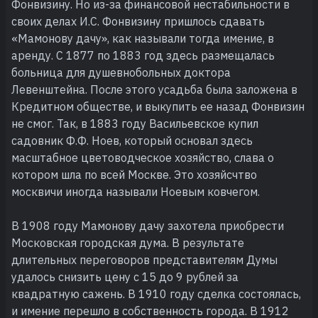
Фонвизину. Но из-за финансовой нестабильности в
своих делах И.С. Фонвизину пришлось сдавать
«Мамонову дачу», как называли тогда имение, в
аренду. С 1877 по 1883 год здесь размещалась
больница для душевнобольных доктора
Левенштейна. После этого усадьба была заложена в
Кредитном обществе, и выкупить ее назад Фонвизин
не смог. Так, в 1883 году Васильевское купил
садовник Ф.Ф. Ноев, который основал здесь
масштабное цветоводческое хозяйство, слава о
котором шла по всей Москве. Это хозяйсчтво
москвичи иногда называли Ноевым ковчегом.
В 1908 году Мамонову дачу захотела приобрести
Московская городская дума. В результате
длительных переговоров представителям Думы
удалось снизить цену с 15 до 9 рублей за
квадратную сажень. В 1910 году сделка состоялась,
и имение перешло в собственность города. В 1912