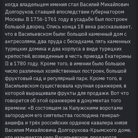
когда владельцем имения стал Василий Михайлович
Долгоруков, ставший впоследствии губернатором
Москвы. В 1756-1761 году в усадьбе был построен
большой дворец. Опись конца 18 века рассказывает,
что в Васильевском были: большой каменный дом с
антресолями, два пруда с беседками, пять каменных
турецких домика и два корпуса в виде турецких
крепостей, возведенные в честь приезда Екатерины
II в 1780 году. Кроме того, в имении было большое
число различных хозяйственных построек, большой
фруктовый сад и регулярный парк. Кроме того, в
Васильевском существовала крупная оранжерея, в
которой выращивали фрукты для продажи. Вот что
говорится об этой оранжерее в документах того
времени: «В состоящем за Калужскими воротами
загородном его сиятельства господина генерал-
аншефа и трёх российских орденов кавалера князя
Василия Михайловича Долгорукова-Крымского доме,
что называется село Васильевское, продаются