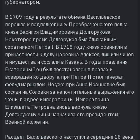
губернатором.
В 1709 году в результате обмена Васильевское
перешло к подполковнику Преображенского полка
князя Василия Владимировича Долгорукова.
Некоторое время Долгоруков был ближайшим
соратником Петра I. В 1718 году князя обвинили в
причастности к делу царевича Алексея, лишили чинов
и имущества и сослали в Казань. В годы правления
Екатерины I он был восстановлен в правах и
возвращен ко двору, а при Петре II стал генерал-
фельдмаршалом. Но уже при Анне Иоанновне был
сослан на Соловки за непочтительные выражения его
жены в адрес императрицы. Императрица
Елизавета Петровна вновь вернула князю
Долгорукому чин и назначила его президентом
Военной коллегии.
Расцвет Васильевского наступил в середине 18 века,