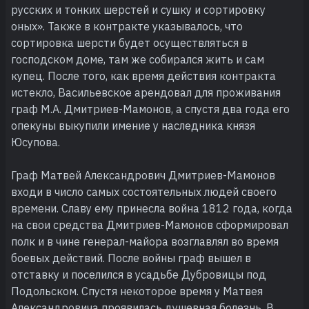
русских и тонких шерстей и сушку и сортировку
оных». Также в контракте указывалось, что
сортировка шерсти будет осуществляться в
господском доме, там же собирался жить и сам
купец. После того, как время действия контракта
истекло, Васильевское арендовал для проживания
граф М.А. Дмитриев-Мамонов, а спустя два года его
опекуны выкупили имение у наследника князя
Юсупова.
Граф Матвей Александрович Дмитриев-Мамонов
входи в число самых состоятельных людей своего
времени. Славу ему принесла война 1812 года, когда
на свои средства Дмитриев-Мамонов сформировал
полк и в чине генерал-майора возглавлял во время
боевых действий. После войны граф вышел в
отставку и поселился в усадьбе Дубровицы под
Подольском. Спустя некоторое время у Матвея
Александровича проявилась душевная болезнь. В