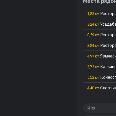
Места рядо
Рестора
1,83 км
Усадьба
3,24 км
Рестора
0,59 км
Рестора
3,84 км
Языческ
4,97 км
Кальянн
3,75 км
Конносп
5,12 км
Спортив
4,40 км