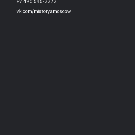
+7 495 646-2272
vk.com/mistoryamoscow
т