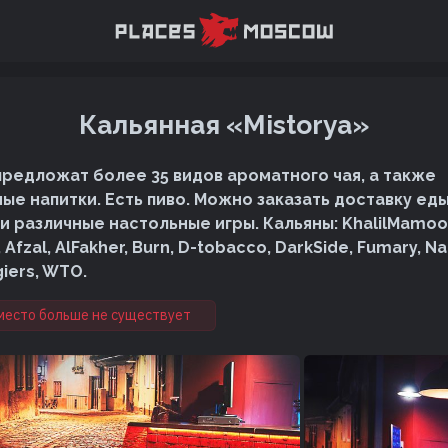
Кальянная «Mistorya»
 предложат более 35 видов ароматного чая, а также
ые напитки. Есть пиво. Можно заказать доставку ед
 и различные настольные игры. Кальяны: KhalilMamoon
 Afzal, AlFakher, Burn, D-tobacco, DarkSide, Fumary, Na
iers, WTO.
место больше не существует