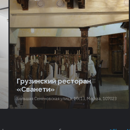
Грузинский ресторан
«Сванети»
Большая Семёновская улица, 10с13, Москва, 107023