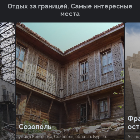
Отдых за границей. Cамые интересные
места
Фра
Созополь
ост
улица Ропотамо, Созополь, область Бургас
Аяччо