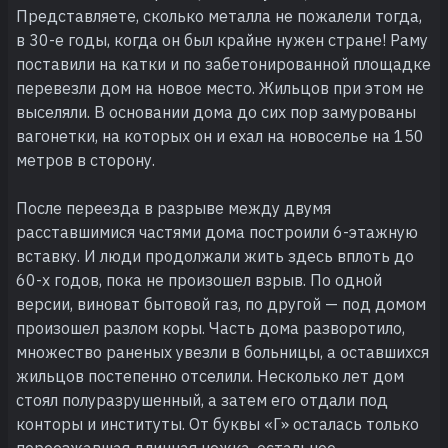
Представляете, сколько металла не пожалели тогда,
в 30-е годы, когда он был крайне нужен стране! Раму
поставили на катки и по забетонированной площадке
перевезли дом на новое место. Жильцов при этом не
выселяли. В основании дома до сих пор замурованы
вагонетки, на которых он и ехал на новоселье на 150
метров в сторону.
После переезда в разрыве между двумя
расставшимися частями дома построили 6-этажную
вставку. И люди продолжали жить здесь вплоть до
60-х годов, пока не произошел взрыв. По одной
версии, виноват бытовой газ, по другой — под домом
произошел разлом коры. Часть дома разворотило,
множество раненых увезли в больницы, а оставшихся
жильцов постепенно отселили. Несколько лет дом
стоял полуразрушенный, а затем его отдали под
конторы и институты. От буквы «Г» осталась только
переезжавшая длинная ножка, остальное