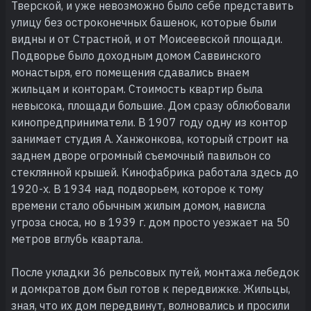
Тверской, и уже невозможно было себе представить
улицу без остроконечных башенок, которые были
видны и от Страстной, и от Моисеевской площади.
Подворье было доходным домом Саввинского
монастыря, его помещения сдавались внаем
жильцам и конторам. Стоимость квартир была
невысока, площади большие. Дом сразу облюбовали
кинопредприниматели. В 1907 году одну из контор
занимает студия А. Ханжонкова, который строит на
заднем дворе огромный съемочный павильон со
стеклянной крышей. Кинофабрика работала здесь до
1920-х. В 1934 над подворьем, которое к тому
времени стало обычным жилым домом, нависла
угроза сноса, но в 1939 г. дом просто уезжает на 50
метров вглубь квартала.
После укладки 36 рельсовых путей, монтажа лебедок
и домкратов дом был готов к передвижке. Жильцы,
зная, что их дом передвинут, волновались и просили