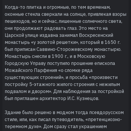
Когда-то плитка и огромные, по тем временам,
оконные стекла сверкали на солнце, привлекая взоры
пешеходов, но и сейчас, лишенные солнечного света,
они продолжают радовать глаз. Это место на
Царской улице издавна занимал Воскресенский
монастырь «у золотой решетки», который в 1650 г.
был приписан Саввино-Сторожевскому монастырю.
Монастырь снесли в 1900 г., и в Московскую
Городскую Управу поступило прошение епископа
Можайского Парфения «о сломке ряда
существующих строений», и просьба «произвести
постройку 5-этажного жилого строения с нежилым
подвалом и двором». Для наблюдения за постройкой
был приглашен архитектор И.С. Кузнецов.
Здание было решено в модном тогда псевдорусском
стиле, или, как писал путеводитель, «претенциозно-
теремном духе». Дом сразу стал украшением