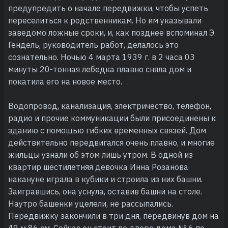
предупредить о начале передвижки, чтобы успеть
переселиться к родственникам. Но им указывали
заведомо ложные сроки, и, как позднее вспоминал Э.
Гендель, руководитель работ, делалось это
сознательно. Ночью 4 марта 1939 г. в 2 часа 03
минуты 20-тонная лебедка плавно сняла дом и
покатила его на новое место.
Водопровод, канализация, электричество, телефон,
радио и прочие коммуникации были присоединены к
зданию с помощью гибких временных связей. Дом
действительно передвигался очень плавно, и многие
жильцы узнали об этом лишь утром. В одной из
квартир шестилетняя девочка Инна Розанова
накануне играла в кубики и строила из них башни.
Заигравшись, она уснула, оставив башни на столе.
Наутро башенки уцелели, не рассыпались.
Передвижку закончили в три дня, передвинув дом на
49 м 86 см. Сейчас он стоит во дворе дома № 6 по