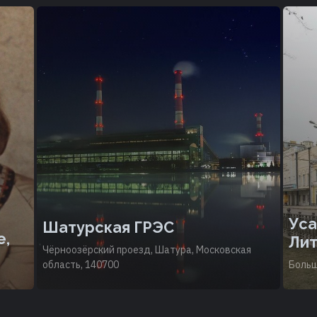
Уса
Шатурская ГРЭС
е,
Лит
Чёрноозёрский проезд, Шатура, Московская
область, 140700
Больш