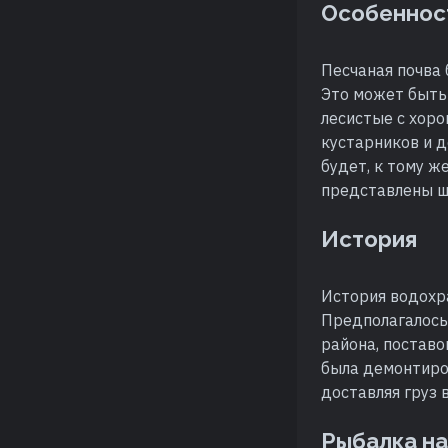
Особеннос
Песчаная почва 
Это может быть
лесистые с хоро
кустарников и 
будет, к тому ж
представлены ш
История
История водохр
Предполагалось
района, поставо
была демонтиро
доставляя груз
Рыбалка н