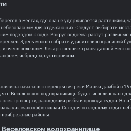
ти
берегов в местах, где она не удерживается растениями, ч
 небезопасным для отдыхающих. Следует выбирать мест
шим подходом к воде. Вокруг водоема растут различные 
деревьев. Здесь можно собрать удивительно красивый бу
е, и очень полезным. Лекарственные травы данной местно
алфеем, чебрецом, пустырником.
анилища началась с перекрытия реки Маныч дамбой в 194
, что Веселовское водохранилище будет использовано дл
к электроэнерги, разведения рыбы и прохода судов. Но в
вана как малоэффетивная. Сегодня по водоему ходят неб
 в прибрежные районы.
а Веселовском водохранилище