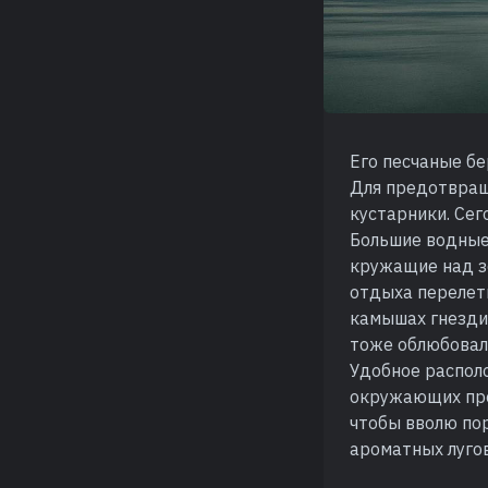
Его песчаные бе
Для предотвращ
кустарники. Се
Большие водные 
кружащие над з
отдыха перелетн
камышах гнездит
тоже облюбовала
Удобное распол
окружающих про
чтобы вволю по
ароматных луго