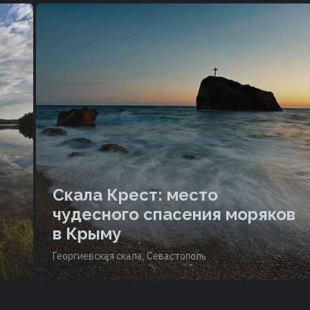
Скала Крест: место
чудесного спасения моряков
в Крыму
Георгиевская скала, Севастополь