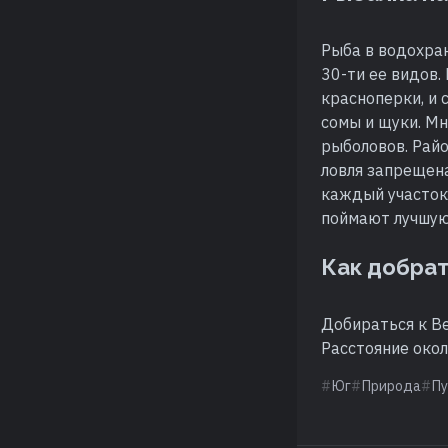
Рыба в водохран
30-ти ее видов.
красноперки, и с
сомы и щуки. М
рыболовов. Райо
ловля запрещена
каждый участок
поймают лучшую
Как добра
Добираться к В
Расстояние около
Юг
Природа
Пу