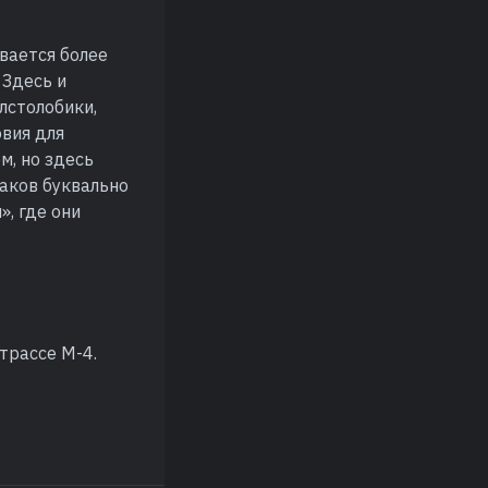
вается более
 Здесь и
олстолобики,
вия для
м, но здесь
баков буквально
, где они
трассе М-4.