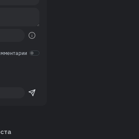
омментарии
еста