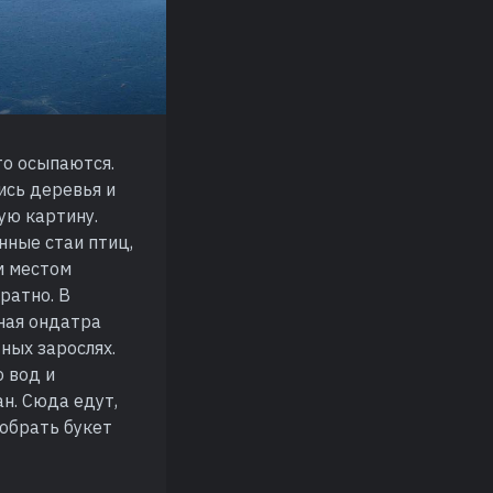
то осыпаются.
сь деревья и
ую картину.
нные стаи птиц,
м местом
ратно. В
вная ондатра
ных зарослях.
 вод и
н. Сюда едут,
собрать букет