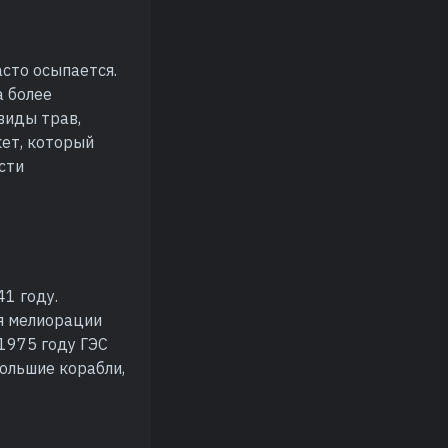
асто осыпается.
а более
виды трав,
кет, который
сти
1 году.
я мелиорации
 1975 году ГЭС
ольшие корабли,