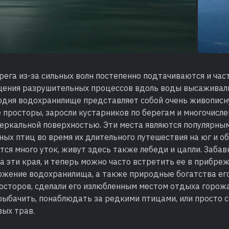
рега из-за сильных волн постепенно подтачиваются и час
ения разрушительных процессов вдоль воды высаживали
годня водохранилище представляет собой очень живописн
просторы, заросли кустарников по берегам и многочисле
еркальной поверхностью. Эти места являются популярны
ых птиц во время их длительного путешествия на юг и об
ся много уток, живут здесь также лебеди и цапли. Заба
 эти края, и теперь можно часто встретить ее в прибреж
ожение водохранилища, а также природные богатства его
сторов, сделали его излюбленным местом отдыха горожа
рыбачить, понаблюдать за редкими птицами, или просто 
вых трав.