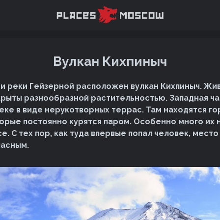
Вулкан Кихпиныч
ти реки Гейзерной расположен вулкан Кихпиныч. Ж
крыты разнообразной растительностью. Западная ча
реке в виде нерукотворных террас. Там находятся го
торые постоянно курятся паром. Особенно много их 
. С тех пор, как туда впервые попал человек, место
пасным.