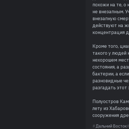
похожи на те, о
не внезапным. 
внезапную смерт
действуют на ж
концентрация д
Кроме того, циа
такого у людей 
нехорошем мест
состояния, а ра
бактерии, а есл
разновидные чер
разгадать этот
Полуостров Камч
лету из Хабаров
сооружения дре
Дальний Восток