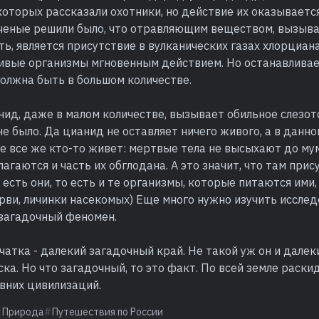
 которых рассказали охотники, но действие их оказываетс
Ученые решили было, что отравляющим веществом, вызы
ь, является присутствие в вулканических газах хлорциана
ивые организмы мгновенным действием. Но останавливает
олжна быть в большом количестве.
нид, даже в малом количестве, вызывает обильное слезот
не было. Да цианид не оставляет ничего живого, а в данном
е все же кто-то живет: мертвые тела не высыхают до му
злагаются и часть их обглодана. А это значит, что там при
и есть они, то есть и те организмы, которые питаются ими
ви, личинки насекомых) Еще много нужно изучить исслед
 загадочный феномен.
атка - далекий загадочный край. Не такой уж он и далеки
ска. Но что загадочный, то это факт. По всей земле раск
вних цивилизаций.
Природа
Путешествия по России