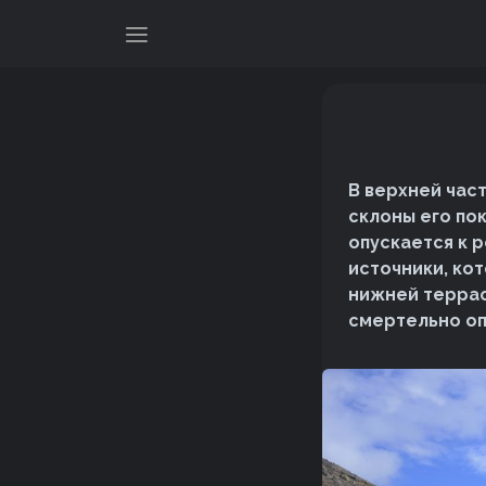
В верхней час
склоны его по
опускается к 
источники, ко
нижней террасе
смертельно о