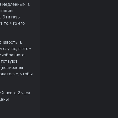
я медленным, а
вающим
. Эти газы
 то, что его
очивость, а
 случае, в этом
миобразного
сутствуют
, (возможны
ователям, чтобы
й, всего 2 часа
иданы