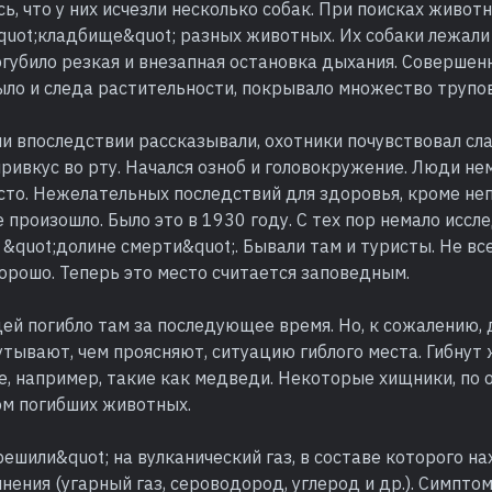
сь, что у них исчезли несколько собак. При поисках живот
quot;кладбище&quot; разных животных. Их собаки лежали
губило резкая и внезапная остановка дыхания. Совершен
ыло и следа растительности, покрывало множество трупов
ни впоследствии рассказывали, охотники почувствовал сла
ривкус во рту. Начался озноб и головокружение. Люди н
есто. Нежелательных последствий для здоровья, кроме не
 произошло. Было это в 1930 году. С тех пор немало иссл
 &quot;долине смерти&quot;. Бывали там и туристы. Не в
орошо. Теперь это место считается заповедным.
ей погибло там за последующее время. Но, к сожалению,
тывают, чем проясняют, ситуацию гиблого места. Гибнут
е, например, такие как медведи. Некоторые хищники, по
ом погибших животных.
решили&quot; на вулканический газ, в составе которого н
нения (угарный газ, сероводород, углерод и др.). Симпт