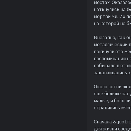
местах. Оказало
наткнулись на &
мертвыми. Их по
на которой не б
Внезапно, как о
металлический п
покинули это м
воспоминаний не
побывало в этой
заканчивались х
Около сотни люд
еще больше запу
малые, и больши
отравились мяс
Сначала &quot;г
для жизни соеди