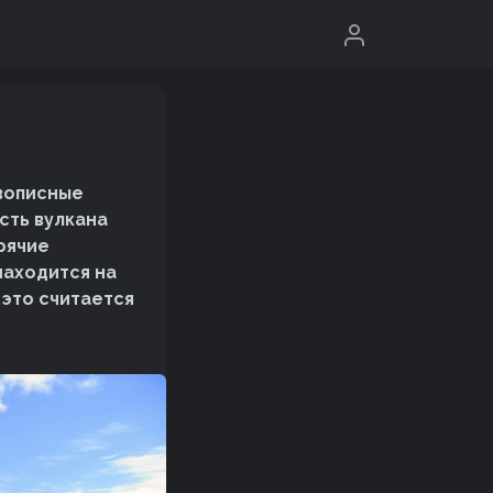
ивописные
сть вулкана
рячие
находится на
 это считается