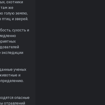
ных, охотники
 там же
но голую землю,
 птиц и зверей.
бость, сухость и
емедленно
приятных
едователей
се экспедиции
 данные ученых
 животные и
 определению.
аходятся опасные
омы отравлений