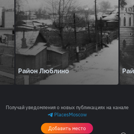
Район Люблино
Рай
Получай уведомления о новых публикациях на канале
PlacesMoscow
Добавить место