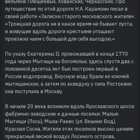
вельмож Плещеевых, Хованских, Черкасских. Про
путешествие по этой дороге Н.А. Карамзин писал в
своей работе «Записки старого московского жителя»:
«Троицкая дорога ни в какое время не бывает пуста,
и живущие вдоль дороги крестьяне угощают
проезжих чаем с большой для себя выгодою.»
По указу Екатерины II, проезжавшей в конце 1770
года через Мытищи на богомолье, здесь спустя два с
половиной десятка лет был построен первый в
России водопровод. Вкусную воду брали из ключей
мытищинских, а затем по акведуку у села Ростокино
она поступала в Москву.
В начале 20 века возникли вдоль Ярославского шоссе
фабрично-заводские и дачные поселки: Малые
Мытищи (Лось), Мыза-Раево (ул. Вешних Вод),
Красная Сосна. Жители этих поселков высоко ценили
прекрасный лесной воздух Лосиного острова,