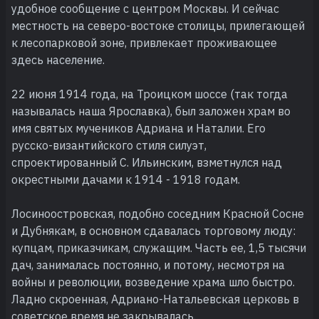
удобное сообщение с центром Москвы. И сейчас
местность на северо-востоке столицы, прилегающей
к лесопарковой зоне, привлекает проживающее
здесь население.
22 июня 1914 года, на Троицком шоссе (так тогда
называлась наша Ярославка), был заложен храм во
имя святых мучеников Адриана и Наталии. Его
русско-византийского стиля силуэт,
спроектированный С. Ильинским, взметнулся над
окрестными дачами к 1914 - 1918 годам.
Лосиноостровская, подобно соседним Красной Сосне
и Дубнякам, в основном сдавалась торговому люду:
купцам, приказчикам, служащим. Часть ее, 1,5 тысячи
дач, занималась постоянно, и потому, несмотря на
войны и революции, возведение храма шло быстро.
Ладно скроенная, Адриано-Натальевская церковь в
советское время не закрывалась.