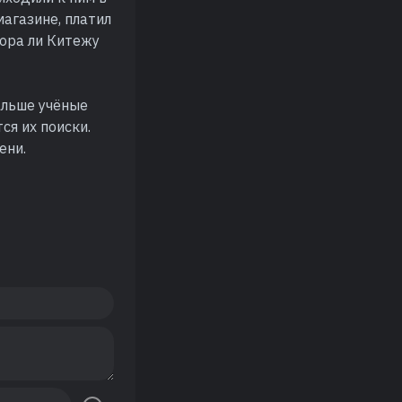
агазине, платил
пора ли Китежу
альше учёные
ся их поиски.
ени.