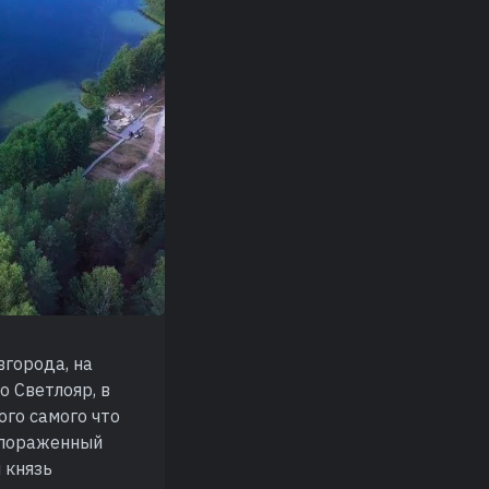
вгорода, на
о Светлояр, в
ого самого что
, пораженный
 князь