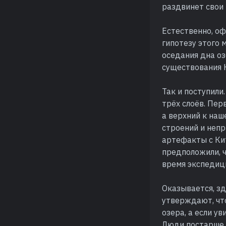
раздвинет свои
Естественно, о
гипотезу этого 
оседания дна оз
существования 
Так и поступили
трёх слоёв. Пер
а верхний к наш
строений и неп
артефакты с Кит
предположили, ч
время экспедиц
Оказывается, зд
утверждают, чт
озера, а если у
Люди постарше,