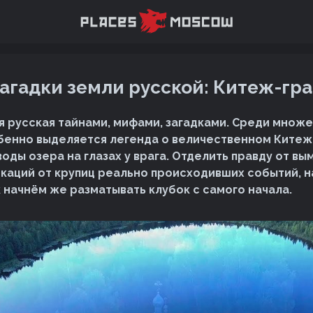
агадки земли русской: Китеж-гр
я русская тайнами, мифами, загадками. Среди множ
бенно выделяется легенда о величественном Китеж
оды озера на глазах у врага. Отделить правду от вы
каций от крупиц реально происходивших событий, н
к начнём же разматывать клубок с самого начала.