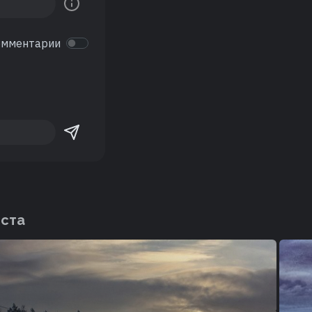
омментарии
еста