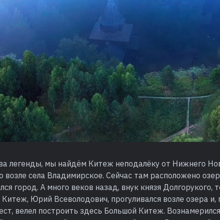
ова легенды, мы найдём Китеж неподалёку от Нижнего Но
о возле села Владимирское. Сейчас там расположено озер
лся город. А много веков назад, внук князя Долгорукого, т
 Китеж, Юрий Всеволодович, прогуливался возле озера и
ест, велел построить здесь Большой Китеж. Вознамерился