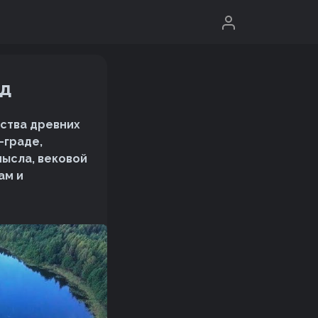
ад
ества древних
-граде,
мысла, вековой
ам и