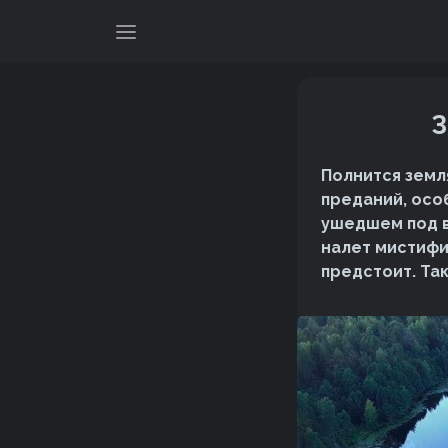
З
Полнится земл
преданий, осо
ушедшем под в
налет мистифи
предстоит. Та