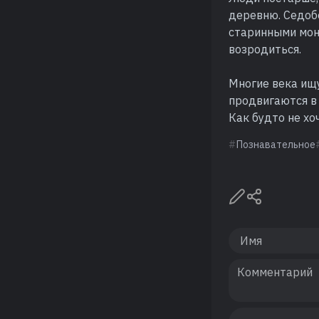
деревню. Седобо
старинными мон
возродиться.
Многие века ищу
продвигаются в 
Как будто не х
Познавательное