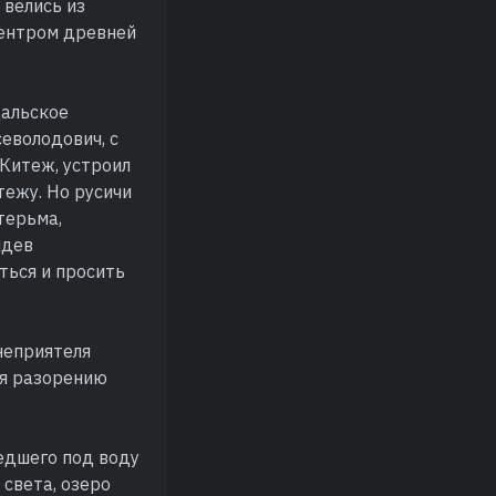
 велись из
центром древней
дальское
еволодович, с
 Китеж, устроил
тежу. Но русичи
терьма,
идев
ться и просить
 неприятеля
ся разорению
едшего под воду
 света, озеро