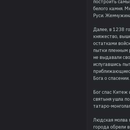
построить самый
белого камня. 
Руси. Жемчужина
Далее, в 1238 г
княжество, выше
остатками войс
пытки пленным 
не выдавали сво
испугавшись пыт
приближающиеся
Бога о спасении.
Бог спас Китеж 
святыня ушла по
татаро-монголам
Людская молва 
города обрели в