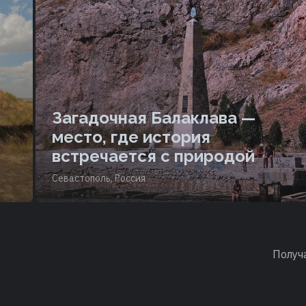
Загадочная Балаклава —
место, где история
встречается с природой
Севастополь, Россия
Получ