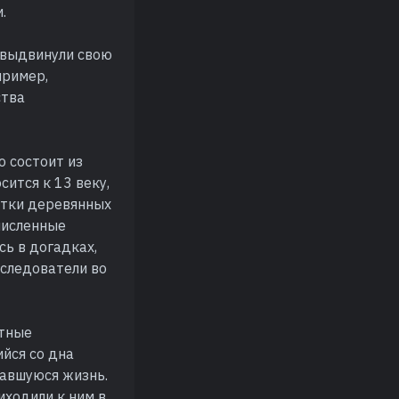
.
 выдвинули свою
пример,
ства
о состоит из
сится к 13 веку,
татки деревянных
численные
ь в догадках,
сследователи во
стные
йся со дна
тавшуюся жизнь.
иходили к ним в