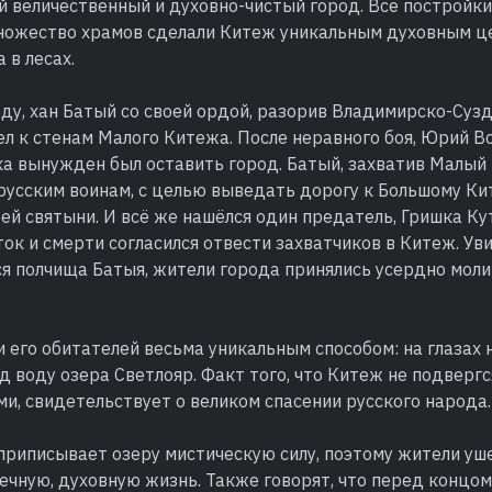
 величественный и духовно-чистый город. Все постройки
Множество храмов сделали Китеж уникальным духовным 
 в лесах.
оду, хан Батый со своей ордой, разорив Владимирско-Суз
л к стенам Малого Китежа. После неравного боя, Юрий Вс
ка вынужден был оставить город. Батый, захватив Малый
русским воинам, с целью выведать дорогу к Большому Ки
ей святыни. И всё же нашёлся один предатель, Гришка Ку
ок и смерти согласился отвести захватчиков в Китеж. Ув
 полчища Батыя, жители города принялись усердно моли
и его обитателей весьма уникальным способом: на глазах
д воду озера Светлояр. Факт того, что Китеж не подверг
и, свидетельствует о великом спасении русского народа.
приписывает озеру мистическую силу, поэтому жители уш
ечную, духовную жизнь. Также говорят, что перед концом