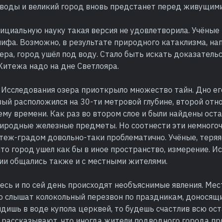
 воды и великий город вновь предстанет перед живущими
фициальную науку такая версия не удовлетворила. Учёные
мифа. Возможно, в результате природного катаклизма, на
ера, город ушёл под воду. Стало быть искать доказатель
Китежа надо на дне Светлояра.
. Исследования озера приоткрыло множество тайн. Дно ег
вый расположился на 30-ти метровой глубине, второй отно
ему времени. Как раз во втором слое и были найдены ос
риродные железные предметы. Но соотнести эти немного
еж-градом довольно-таки проблематично. Учёные, теряяс
то город ушел как бы в иное пространство, измерение. И
ии общались также и с местными жителями.
есь и по сей день происходят необъяснимые явления. Ме
о слышат колокольный перезвон по праздникам, доносящи
видишь в воде купола церквей, то будешь счастлив всю ос
 рассказывают, что иногда жители подводного города пр