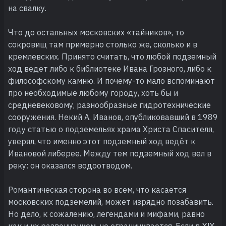
на свалку.
Что до остальных московских «тайников», то
сокровищ там примерно столько же, сколько и в
кремлевских. Принято считать, что любой подземный
ход ведет либо к библиотеке Ивана Грозного, либо к
философскому камню. И почему-то мало вспоминают
про необходимые любому городу, хоть бы и
средневековому, разнообразные гидротехнические
сооружения. Некий А. Иванов, опубликовавший в 1989
году статью о подземельях храма Христа Спасителя,
уверял, что именно этот подземный ход ведёт к
Ивановой либерее. Между тем подземный ход вел в
реку: он оказался водоотводом.
Романтическая сторона во всем, что касается
московских подземелий, может изрядно позабавить.
Но дело, к сожалению, легендами и мифами, равно
как и их развенчанием, не ограничивается. Если в ⅩⅨ