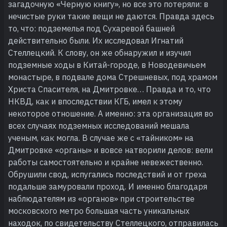
загадочную «Черную книгу», но все это потеряли: в
нечистые руки такие вещи не даются. Правда здесь
то, что: подземелья под Сухаревой башней
действительно были. Их исследовал Игнатий
Стеллецкий. К слову, он же обнаружил и изучил
подземные ходы в Китай-городе, в Новодевичьем
монастыре, в подвале дома Стрешневых, под храмом
Христа Спасителя, на Дмитровке… Правда и то, что
НКВД, как и впоследствии КГБ, имел к этому
некоторое отношение. А именно: эта организация во
всех случаях подземных исследований мешала
ученым, как могла. В случае же с «тайником» на
Дмитровке «органы» и вовсе натворили делов: вели
работы самостоятельно и крайне невежественно.
Обрушили свод, испугались последствий и от греха
подальше замуровали проход. И именно благодаря
наблюдателям из «органов» при строительстве
московского метро большая часть уникальных
находок, по свидетельству Стеллецкого, отправилась