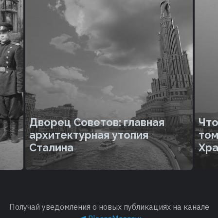
Дворец Советов: главная
Что
архитектурная утопия
том
Сталина
Хра
Получай уведомления о новых публикациях на канале