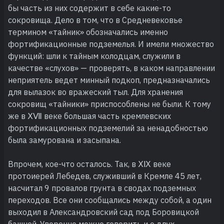
бы часть из них содержит в себе какие-то
сокровища. Дело в том, что в Средневековье
термином «тайник» обозначались именно
фортификационные подземелья. И имели множество
функций: шли к тайным колодцам, служили в
качестве «слухов» — проверять, в каком направлении
неприятель ведет минный подкоп, предназначались
для вылазок во вражеский тыл. Для хранения
сокровищ «тайники» приспособлены не были. К тому
же в ⅩⅦ веке большая часть кремлевских
фортификационных подземелий за ненадобностью
была замурована и засыпана.
Впрочем, кое-что осталось. Так, в ⅩⅨ веке
протоиерей Лебедев, служивший в Кремле 45 лет,
насчитал 9 провалов грунта в сводах подземных
переходов. Все они сообщались между собой, а один
выходил в Александровский сад под Боровицкой
башней. Уверенно можно говорить и о двух