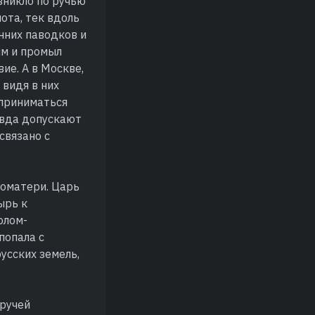
озникло по ручью
ота, тек вдоль
нних паводков и
м и промыл
ие. А в Москве,
 видя в них
сприниматься
авда допускают
связано с
гоматери. Царь
ырь к
олом-
попала с
русских земель,
 ручей