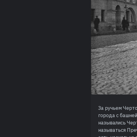
За ручьем Черто
города с башней
назывались Черт
называться Пре