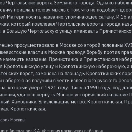
рез Чертольские ворота Земляного города. Однако набож
вичу пришла в голову мысль о том, что не подобает доро
ей Матери носить название, упоминающее сатану. И 16 а
указ, который повелевал Чертольские ворота города наз
, а Большую Чертольскую улицу именовать Пречистенско
пешно просуществовало в Москве со второй половины XVI
ьшевистские власти в Москве проводя борьбу против прав
е изменить название. Пречистенка и Пречистенская набе
в Кропоткинскую улицу и Кропоткинскую набережную, а в
тенских ворот, заменена на площадь Кропоткинских вор
и набережная получили в честь известного русского рев
а, который умер в 1921 году. Лишь в 1990 году, под да
мнения, удалось вернуть Москве исторический название 
ьный, Хамовники. Близлежащие метро: Кропоткинская. Пр
кая, Кропоткинская.
тория Москвы
ниги Аверьянова К.А. «История московских районов»