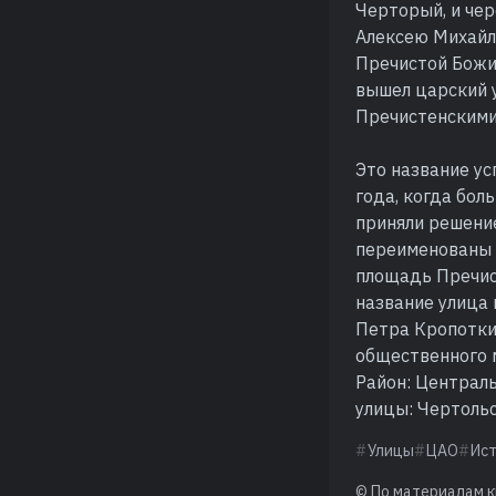
Черторый, и че
Алексею Михайло
Пречистой Божи
вышел царский 
Пречистенскими
Это название ус
года, когда бол
приняли решени
переименованы 
площадь Пречис
название улица 
Петра Кропоткин
общественного 
Район: Централ
улицы: Чертольс
Улицы
ЦАО
Ис
© По материалам к