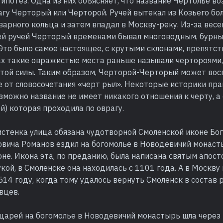
гипотез. Одна из них объясняет, что название Чертолье в
агу Черторый или Черторой. Ручей вытекал из Козьего бол
арного кольца и затем впадал в Москву-реку. Из-за весе
й ручей Черторый временами бывал многоводным, бурны
 Это было самое настоящее, с крутыми склонами, препятств
ах такие овражистые места раньше называли чертороями,
стой силы. Таким образом, Черторой-Черторый может во
е от словосочетания «черт рыл». Некоторые историки пр
озможно название не имеет никакого отношения к черту, а 
й) которая проходила по оврагу.
стенка улица обязана чудотворной Смоленской иконе Бо
овича Романов ездил на богомолье в Новодевичий монаст
не. Икона эта, по преданию, была написана святым апост
кой, в Смоленске она находилась с 1101 года. А в Москву 
1514 году, когда тому удалось вернуть Смоленск в состав 
вцев.
 царей на богомолье в Новодевичий монастырь шла через