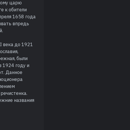
ному царю
ге к обители
преля 1658 года
ывать впредь
й.
I века до 1921
ославия,
режная, были
 1924 году и
от. Данное
олюционера
влением
Пречистенка.
ежние названия