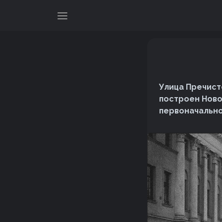
Улица Пречисте
построен Ново
первоначально