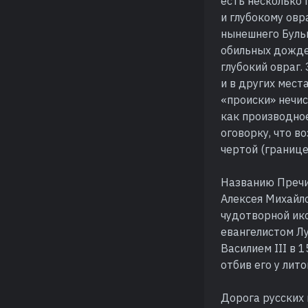
есть несколько 
и глубокому овр
нынешнего Бульв
обильных дожде
глубокий овраг.
и в других мест
«происки» нечи
как производно
оговорку, что в
чертой (границе
Названию Пречи
Алексея Михайл
чудотворной ико
евангелистом Лу
Василием III в 
отбив его у лито
Дорога русских