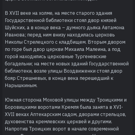
В XVII веке на холме, на месте старого здания
Государственной библиотеки стоял двор князей
Шуйских, а в конце века – думного дьяка Автамона
Иванова; перед ним внизу находилась церковь
Николы Стрелецкого с кладбищем. Вторым двором
по горе был двор церкви Михаила Малеина, а под
горой находились церковные Тургеневские
богадельни; на месте новых зданий Государственной
библиотеки, возле улицы Воздвиженки стоял двор
бояр Стрешневых, в конце века перешедший к
Нарышкиным.
Южная сторона Моховой улицы между Троицкими и
Боровицкими воротами Кремля была занята в XVI-
XVII веках Аптекарским садом, дворами стрельцов,
духовенства кремлевских церквей и другими.
Напротив Троицких ворот в начале современной