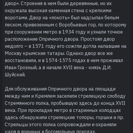
двор». Строения в нем были деревянные, но их
окружала высокая каменная стена с крепкими
воротами. Двор на «локоть» был надсыпан белым
песком, привезенным с Воробьевых гор, по которому
при сооружении метро в 1934 году и узнали точное
расположение Опричного двора. Простоял двор
недолго – в 1571 году его сожгли дотла напавшие на
Москву крымские татары. Однако двор все же
восстановили, и в 1574-1575 годах в нем проживал
Иван Грозный, а в начале XVII века - князь Д.И.
Шуйский.
Для обслуживания Опричного двора на площади
между ним и Кремлем заселили стрелецкую слободу
Стремянного полка, пробывшую здесь до конца XVII
века. При прокладке метро в старинных колодцах
здесь обнаружили стрелецкие топоры, горшки и пр.
Стрельцы этого полка сопровождали и охраняли
царя в военных и богомольных походах.