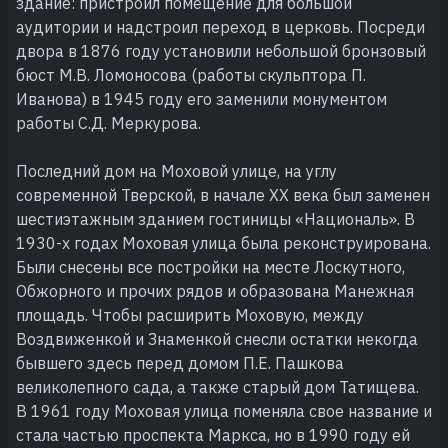
здание: пристроил помещение для большой
аудитории и надстроил переход в церковь. Посреди
двора в 1876 году установили небольшой бронзовый
бюст М.В. Ломоносова (работы скульптора П.
Иванова) в 1945 году его заменили монументом
работы С.Д. Меркурова.
Последний дом на Моховой улице, на углу
современной Тверской, в начале XX века был заменен
шестиэтажным зданием гостиницы «Националь». В
1930-х годах Моховая улица была реконструирована.
Были снесены все постройки на месте Лоскутного,
Обжорного и прочих рядов и образована Манежная
площадь. Чтобы расширить Моховую, между
Воздвиженкой и Знаменкой снесли остатки некогда
бывшего здесь перед домом П.Е. Пашкова
великолепного сада, а также старый дом Татищева.
В 1961 году Моховая улица поменяла свое название и
стала частью проспекта Маркса, но в 1990 году ей