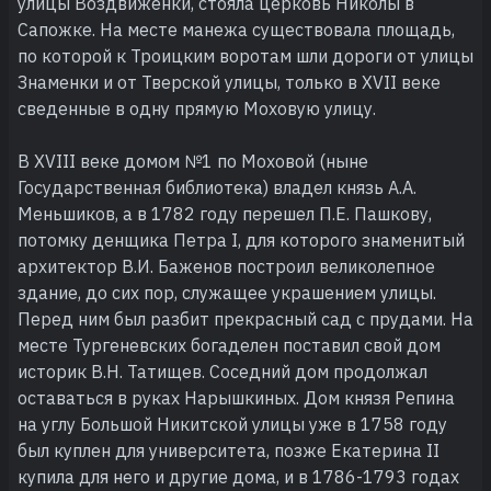
улицы Воздвиженки, стояла церковь Николы в
Сапожке. На месте манежа существовала площадь,
по которой к Троицким воротам шли дороги от улицы
Знаменки и от Тверской улицы, только в XVII веке
сведенные в одну прямую Моховую улицу.
В XVIII веке домом №1 по Моховой (ныне
Государственная библиотека) владел князь А.А.
Меньшиков, а в 1782 году перешел П.Е. Пашкову,
потомку денщика Петра I, для которого знаменитый
архитектор В.И. Баженов построил великолепное
здание, до сих пор, служащее украшением улицы.
Перед ним был разбит прекрасный сад с прудами. На
месте Тургеневских богаделен поставил свой дом
историк В.Н. Татищев. Соседний дом продолжал
оставаться в руках Нарышкиных. Дом князя Репина
на углу Большой Никитской улицы уже в 1758 году
был куплен для университета, позже Екатерина II
купила для него и другие дома, и в 1786-1793 годах