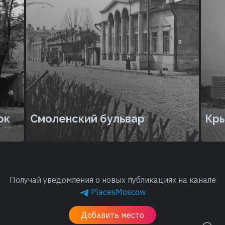
ок
Смоленский бульвар
Кры
Получай уведомления о новых публикациях на канале
PlacesMoscow
Добавить место